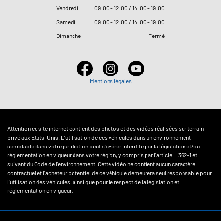
Vendredi
09
:
00 - 12
:
00 / 14
:
00 - 19
:
00
Samedi
09
:
00 - 12
:
00 / 14
:
00 - 19
:
00
Dimanche
Fermé
Mentions légales
Attention ce site internet contient des photos et des vidéos réalisées sur terrain
privé aux Etats-Unis. L'utilisation de ces véhicules dans un environnement
semblable dans votre juridiction peut s'avérer interdite par la législation et/ou
réglementation en vigueur dans votre région, y compris par l'article L.362-1 et
suivant du Code de l'environnement. Cette vidéo ne contient aucun caractère
contractuel et l'acheteur potentiel de ce véhicule demeurera seul responsable pour
l'utilisation des véhicules, ainsi que pour le respect de la législation et
réglementation en vigueur.