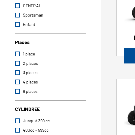
GENERAL
Sportsman
Enfant
Places
1 place
2 places
3 places
4 places
6 places
CYLINDRÉE
Jusqu'à 399 cc
400cc - 599cc