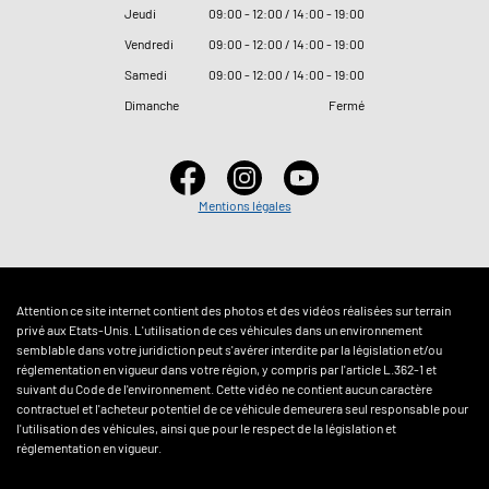
Jeudi
09
:
00 - 12
:
00 / 14
:
00 - 19
:
00
Vendredi
09
:
00 - 12
:
00 / 14
:
00 - 19
:
00
Samedi
09
:
00 - 12
:
00 / 14
:
00 - 19
:
00
Dimanche
Fermé
Mentions légales
Attention ce site internet contient des photos et des vidéos réalisées sur terrain
privé aux Etats-Unis. L'utilisation de ces véhicules dans un environnement
semblable dans votre juridiction peut s'avérer interdite par la législation et/ou
réglementation en vigueur dans votre région, y compris par l'article L.362-1 et
suivant du Code de l'environnement. Cette vidéo ne contient aucun caractère
contractuel et l'acheteur potentiel de ce véhicule demeurera seul responsable pour
l'utilisation des véhicules, ainsi que pour le respect de la législation et
réglementation en vigueur.