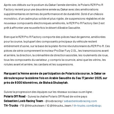
Après ses débuts sur le podium du Dakar l'année dernière, le Polaris RZR Pro R
Factory revient pour une deuxième année au Dakar avec des améliorations
supplémentaires en termes de performance et de durabilité. Doté d'un châssis
monobloc, d'un cadre plus solide et plus rigide, de suspensions réglables et de
nouveaux composants électroniques améliorés, le RZR Pro R Factory Gen 2 est
prêt à affronter une nouvelle fois le désert d'Arabie Saoudite.
Bien que le RZR Pro R Factory comporte des pièces haut de gamme, améliorées
pour la course, la plupart des composants principaux du véhicule restent
entièrement d’usine, sur la base de la plate-forme révolutionnaire du RZR Pro R. Ces
pièces de série comprennent le moteur ProStar Fury 2.0L, les transmissions avant
et arrière, la direction, la crémaillère de direction assistée, les roulements de roue,
tous les composants du variateur, y compris la courroie, ainsi que les vérins, les
rotules avant et arrière, les cardans et les suspensions.
Marquant la 14ème année de participation de Polaris à la course, le Dakar se
déroulera pour la sixième fois en Arabie Saoudite du 3 au 17 janvier 2025, sur
près de 8 000 kilomètres, de Bisha à Shubaytah.
Suivez la progression des équipes sur les réseaux sociaux ou en ligne :
Polaris Off Road
- Suivez la chaîne Polaris Off Road de votre pays
Sebastien Loeb Racing Team
- @loebracing /
sebastienloebracing.com
TH-Trucks
- FB @thtrucksteam / IG @thtrucks_team /
th-trucks.com&nbsp
;