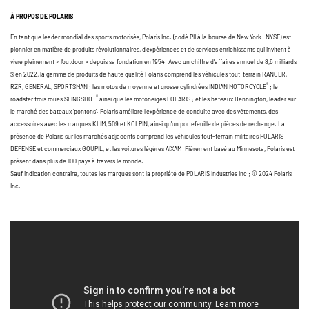
À PROPOS DE POLARIS
En tant que leader mondial des sports motorisés, Polaris Inc. (codé PII à la bourse de New York -NYSE) est
pionnier en matière de produits révolutionnaires, d'expériences et de services enrichissants qui invitent à
vivre pleinement « l’outdoor » depuis sa fondation en 1954. Avec un chiffre d’affaires annuel de 8,6 milliards
$ en 2022, la gamme de produits de haute qualité Polaris comprend les véhicules tout-terrain RANGER,
®
RZR, GENERAL, SPORTSMAN ; les motos de moyenne et grosse cylindrées INDIAN MOTORCYCLE
; le
®
roadster trois roues SLINGSHOT
ainsi que les motoneiges POLARIS ; et les bateaux Bennington, leader sur
le marché des bateaux ‘pontons’. Polaris améliore l'expérience de conduite avec des vêtements, des
accessoires avec les marques KLIM, 509 et KOLPIN, ainsi qu'un portefeuille de pièces de rechange. La
présence de Polaris sur les marchés adjacents comprend les véhicules tout-terrain militaires POLARIS
DEFENSE et commerciaux GOUPIL, et les voitures légères AIXAM. Fièrement basé au Minnesota, Polaris est
présent dans plus de 100 pays à travers le monde.
Sauf indication contraire, toutes les marques sont la propriété de POLARIS Industries Inc ; © 2024 Polaris
Inc.