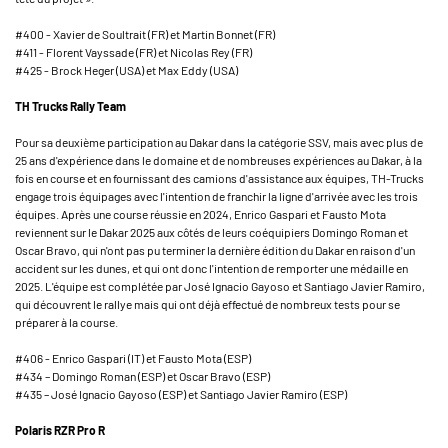
#400 - Xavier de Soultrait (FR) et Martin Bonnet (FR)
#411 - Florent Vayssade (FR) et Nicolas Rey (FR)
#425 - Brock Heger (USA) et Max Eddy (USA)
TH Trucks Rally Team
Pour sa deuxième participation au Dakar dans la catégorie SSV, mais avec plus de
25 ans d'expérience dans le domaine et de nombreuses expériences au Dakar, à la
fois en course et en fournissant des camions d'assistance aux équipes, TH-Trucks
engage trois équipages avec l'intention de franchir la ligne d'arrivée avec les trois
équipes. Après une course réussie en 2024, Enrico Gaspari et Fausto Mota
reviennent sur le Dakar 2025 aux côtés de leurs coéquipiers Domingo Roman et
Oscar Bravo, qui n'ont pas pu terminer la dernière édition du Dakar en raison d'un
accident sur les dunes, et qui ont donc l'intention de remporter une médaille en
2025. L'équipe est complétée par José Ignacio Gayoso et Santiago Javier Ramiro,
qui découvrent le rallye mais qui ont déjà effectué de nombreux tests pour se
préparer à la course.
#406 - Enrico Gaspari (IT) et Fausto Mota (ESP)
#434 – Domingo Roman (ESP) et Oscar Bravo (ESP)
#435 – José Ignacio Gayoso (ESP) et Santiago Javier Ramiro (ESP)
Polaris RZR Pro R