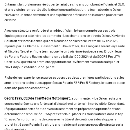
Entamant la troisième année du partenariat de cinq ans conclu entre Polaris et SLR,
et une victoire remportée dès la deuxième participation, le team aborde le Dakar
2025 avec un titre à défendre et une expérience précieuse de la course pour arriver
en force.
Avec une structure renforcée et un objectif clair, le team compte sur ses trois
équipages pour atteindre les sommets : Les champions en titre du Dakar, Xavier de
Soultrait et Martin Bonnet, qui ont à cœur de conserver leur titre de T4 en 2025,
rejoints par les 10ème au classement du Dakar 2024, les Français Florent Vayssade
et Nicolas Rey, et enfin, le team accueille un troisième équipage avec Brock Heger
de Polaris Factory Racing, champion de la Baja 1000 2024 et du SCORE Pro UTV
Open 2023, qui fera sa première apparition sur l'événement avec son coéquipier
Max Eddy Jr. en tant que co-pilote.
Riche de leur expérience acquise au cours des deux premières participations et les
améliorations techniques apportées au Polaris RZR Pro R Factory, le team se place
dans une position compétitive.
Cédric Fray, CEO de FrayMédia Motorsport
, a commenté : « Le Dakar reste une
course qui présente une forte part d'aléatoire et un terrain imprévisible. Cependant,
l'équipe aborde cette édition avec un sentiment de préparation optimisée et une
détermination renouvelée. L'objectif est clair : placer les trois voitures dans le top
10, avec l'ambition ultime de conserver le titre et de continuer à développer le
projet initié avec Polaris il y a trois ans maintenant avec une nouvelle structure à la
tête du projet ».