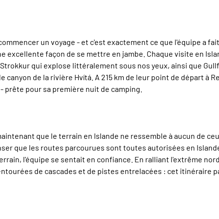
 commencer un voyage - et c'est exactement ce que l'équipe a f
 - une excellente façon de se mettre en jambe. Chaque visite en I
okkur qui explose littéralement sous nos yeux, ainsi que Gullfoss
 canyon de la rivière Hvítá. A 215 km de leur point de départ à Re
 - prête pour sa première nuit de camping.
 maintenant que le terrain en Islande ne ressemble à aucun de ce
nser que les routes parcourues sont toutes autorisées en Islande
rain, l'équipe se sentait en confiance. En ralliant l'extrême nord
entourées de cascades et de pistes entrelacées : cet itinéraire pa