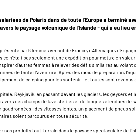
ariées de Polaris dans de toute l'Europe a terminé ave
vers le paysage volcanique de l'Islande - qui a eu lieu 
 représenté par 6 femmes venant de France, d'Allemagne, d'Espa
is ce n'était pas seulement une expédition pour mettre en valeur
inspirer d'autres femmes à relever des défis similaires au volant 
nnées de tenter l’aventure. Après des mois de préparation, l'éq
quipement de camping pour les soutenir - et toutes sont revenus
itale, Reykjavik, en passant devant les glaciers, les geysers et 
travers des champs de lave stériles et de longues étendues de sab
n goudronnées : des vitesses lentes, un placement de pneus so
éraires soient parcourus en toute sécurité.
 nos produits tout-terrain dans le paysage spectaculaire de l'Is