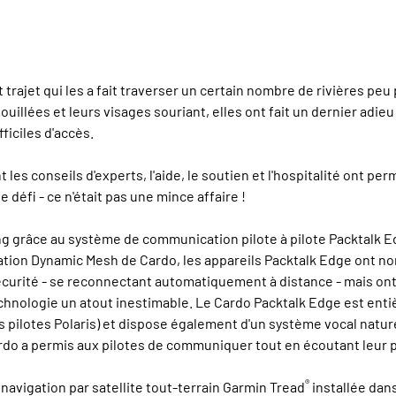
 trajet qui les a fait traverser un certain nombre de rivières peu 
llées et leurs visages souriant, elles ont fait un dernier adieu 
fficiles d'accès.
 les conseils d'experts, l'aide, le soutien et l'hospitalité ont pe
e défi - ce n'était pas une mince affaire !
ng grâce au système de communication pilote à pilote Packtalk E
ation Dynamic Mesh de Cardo, les appareils Packtalk Edge ont 
a sécurité - se reconnectant automatiquement à distance - mais on
chnologie un atout inestimable. Le Cardo Packtalk Edge est enti
les pilotes Polaris) et dispose également d'un système vocal natur
ardo a permis aux pilotes de communiquer tout en écoutant leur pl
®
navigation par satellite tout-terrain Garmin Tread
installée dans