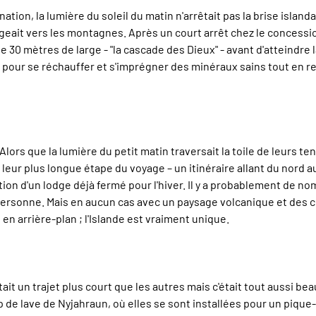
nation, la lumière du soleil du matin n'arrêtait pas la brise islan
rigeait vers les montagnes. Après un court arrêt chez le concess
 30 mètres de large - "la cascade des Dieux" - avant d'atteindre la 
 pour se réchauffer et s'imprégner des minéraux sains tout en reg
lors que la lumière du petit matin traversait la toile de leurs ten
e leur plus longue étape du voyage – un itinéraire allant du nord a
eption d'un lodge déjà fermé pour l'hiver. Il y a probablement de
ersonne. Mais en aucun cas avec un paysage volcanique et des c
 arrière-plan ; l'Islande est vraiment unique.
était un trajet plus court que les autres mais c'était tout aussi b
 de lave de Nyjahraun, où elles se sont installées pour un pique