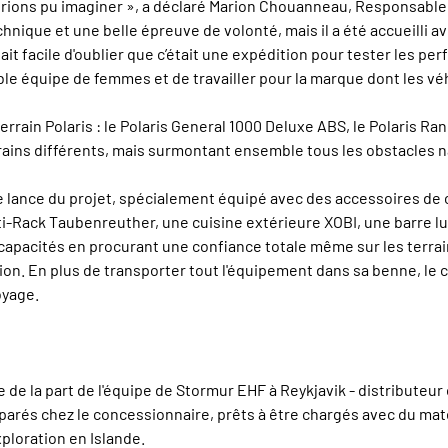
 aurions pu imaginer », a déclaré Marion Chouanneau, Responsable
chnique et une belle épreuve de volonté, mais il a été accueilli 
était facile d'oublier que c’était une expédition pour tester les p
able équipe de femmes et de travailler pour la marque dont les véh
errain Polaris : le Polaris General 1000 Deluxe ABS, le Polaris Ra
errains différents, mais surmontant ensemble tous les obstacles na
er de lance du projet, spécialement équipé avec des accessoires 
-Rack Taubenreuther, une cuisine extérieure XOBI, une barre 
capacités en procurant une confiance totale même sur les terrai
on. En plus de transporter tout l'équipement dans sa benne, le 
oyage.
e de la part de l'équipe de Stormur EHF à Reykjavik - distributeur
parés chez le concessionnaire, prêts à être chargés avec du mat
ploration en Islande.