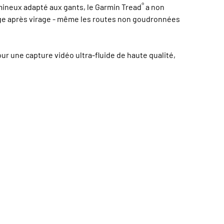
®
lumineux adapté aux gants, le Garmin Tread
a non
virage après virage - même les routes non goudronnées
r une capture vidéo ultra-fluide de haute qualité,