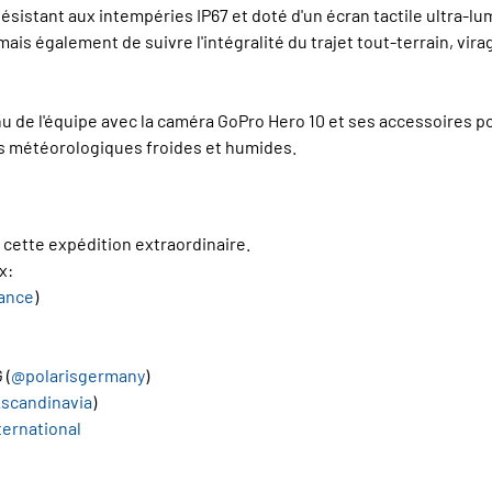
. Résistant aux intempéries IP67 et doté d'un écran tactile ultra-
 mais également de suivre l'intégralité du trajet tout-terrain, 
de l'équipe avec la caméra GoPro Hero 10 et ses accessoires pou
ons météorologiques froides et humides.
 cette expédition extraordinaire.
x:
ance
)
G (
@polarisgermany
)
scandinavia
)
ernational
l