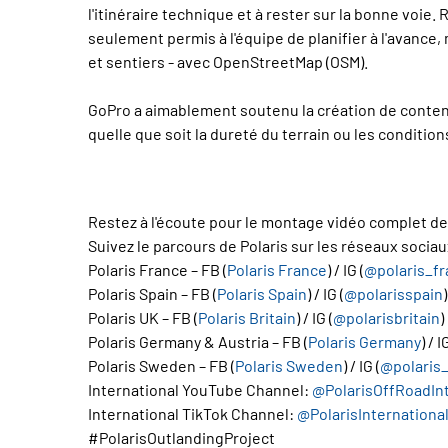
l'itinéraire technique et à rester sur la bonne voie
seulement permis à l'équipe de planifier à l'avance,
et sentiers - avec OpenStreetMap (OSM).
GoPro a aimablement soutenu la création de contenu 
quelle que soit la dureté du terrain ou les conditi
Restez à l'écoute pour le montage vidéo complet de
Suivez le parcours de Polaris sur les réseaux sociau
Polaris France – FB (
Polaris France
) / IG (
@polaris_fr
Polaris Spain – FB (
Polaris Spain
) / IG (
@polarisspain
)
Polaris UK – FB (
Polaris Britain
) / IG (
@polarisbritain
)
Polaris Germany & Austria – FB (
Polaris Germany
) / I
Polaris Sweden – FB (
Polaris Sweden
) / IG (
@polaris_
International YouTube Channel:
@PolarisOffRoadInt
International TikTok Channel:
@PolarisInternationa
#PolarisOutlandingProject