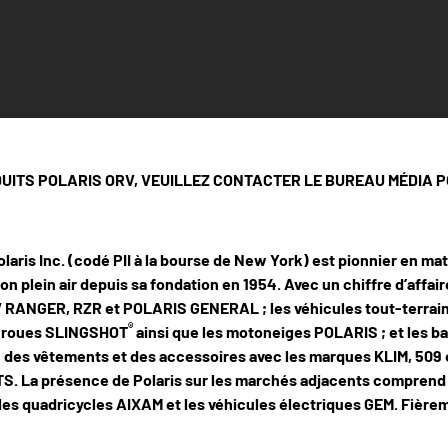
UITS POLARIS ORV, VEUILLEZ CONTACTER LE BUREAU MÉDIA 
laris Inc. (codé PII à la bourse de New York) est pionnier en ma
ion plein air depuis sa fondation en 1954. Avec un chiffre d’affai
SV RANGER, RZR et POLARIS GENERAL ; les véhicules tout-terra
®
is roues SLINGSHOT
ainsi que les motoneiges POLARIS ; et les ba
 des vêtements et des accessoires avec les marques KLIM, 509 e
a présence de Polaris sur les marchés adjacents comprend les
quadricycles AIXAM et les véhicules électriques GEM. Fièreme