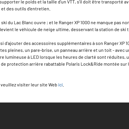
orter le poids et la taille d'un VTT, s'il doit être transporté av
t des outils d'entretien.
e ski du Lac Blanc ouvre ; et le Ranger XP 1000 ne manque pas non 
evient le véhicule de neige ultime, desservant la station de ski
isi d'ajouter des accessoires supplémentaires à son Ranger XP 1
 pleines, un pare-brise, un panneau arrière et un toit - avec u
rre lumineuse à LED lorsque les heures de clarté sont réduites, u
lle de protection arrière rabattable Polaris Lock&Ride montée sur
veuillez visiter leur site Web
ici
.