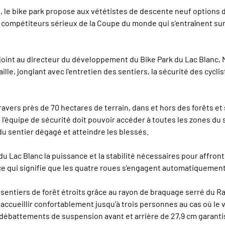
e bike park propose aux vététistes de descente neuf options de 
compétiteurs sérieux de la Coupe du monde qui s'entraînent sur l
e joint au directeur du développement du Bike Park du Lac Blanc
aille, jonglant avec l'entretien des sentiers, la sécurité des cyc
avers près de 70 hectares de terrain, dans et hors des forêts et 
l'équipe de sécurité doit pouvoir accéder à toutes les zones du si
u sentier dégagé et atteindre les blessés.
 Lac Blanc la puissance et la stabilité nécessaires pour affron
e qui signifie que les quatre roues s'engagent automatiquement 
 sentiers de forêt étroits grâce au rayon de braquage serré du Ra
 accueillir confortablement jusqu'à trois personnes au cas où le 
s débattements de suspension avant et arrière de 27,9 cm garant