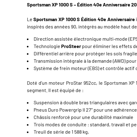
Sportsman XP 1000 S – Édition 40e Anniversaire 2
Le
Sportsman XP 1000 S Édition 40e Anniversaire
i
inspirés des années 90, intégrés au modèle haut de
Direction assistée électronique multi-mode (EPS)
Technologie
ProSteer
pour éliminer les effets 
Différentiel arrière pour protéger les sols fragil
Transmission intégrale à la demande (AWD) pour
Système de frein moteur (EBS) et contrôle actif
Doté d’un moteur ProStar 952cc, le Sportsman XP 10
segment. Il est équipé de :
Suspension à double bras triangulaires avec garde 
Pneus Duro Powergrip II 27″ pour une adhérence
Châssis renforcé pour une durabilité maximale
Trois modes de conduite : standard, travail et 
Treuil de série de 1 588 kg,