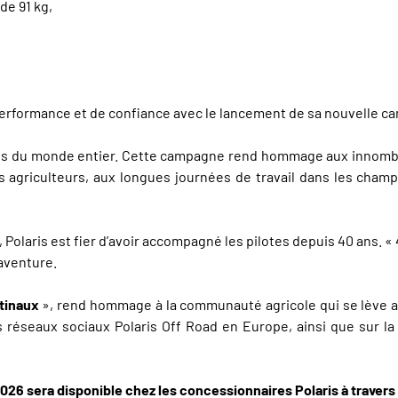
de 91 kg,
 performance et de confiance avec le lancement de sa nouvelle 
lotes du monde entier. Cette campagne rend hommage aux innombr
s agriculteurs, aux longues journées de travail dans les cham
ion, Polaris est fier d’avoir accompagné les pilotes depuis 40 ans.
 aventure.
tinaux
», rend hommage à la communauté agricole qui se lève ava
es réseaux sociaux Polaris Off Road en Europe, ainsi que sur l
26 sera disponible chez les concessionnaires Polaris à travers l