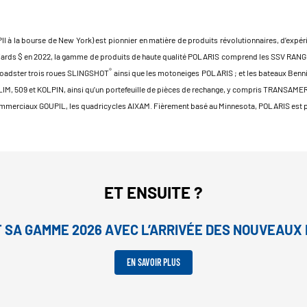
à la bourse de New York) est pionnier en matière de produits révolutionnaires, d’expérien
 milliards $ en 2022, la gamme de produits de haute qualité POLARIS comprend les SSV R
®
 roadster trois roues SLINGSHOT
ainsi que les motoneiges POLARIS ; et les bateaux Benni
KLIM, 509 et KOLPIN, ainsi qu’un portefeuille de pièces de rechange, y compris TRANSA
mmerciaux GOUPIL, les quadricycles AIXAM. Fièrement basé au Minnesota, POLARIS est pr
ET ENSUITE ?
T SA GAMME 2026 AVEC L’ARRIVÉE DES NOUVEAU
EN SAVOIR PLUS