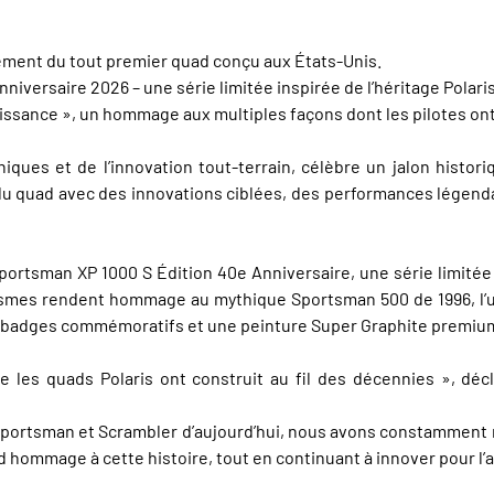
cement du tout premier quad conçu aux États-Unis.
iversaire 2026 – une série limitée inspirée de l’héritage Polari
sance », un hommage aux multiples façons dont les pilotes ont 
iques et de l’innovation tout-terrain, célèbre un jalon histori
 du quad avec des innovations ciblées, des performances légenda
Sportsman XP 1000 S Édition 40e Anniversaire, une série limité
hismes rendent hommage au mythique Sportsman 500 de 1996, l’
es badges commémoratifs et une peinture Super Graphite premiu
ue les quads Polaris ont construit au fil des décennies », d
portsman et Scrambler d’aujourd’hui, nous avons constamment 
 hommage à cette histoire, tout en continuant à innover pour l’a