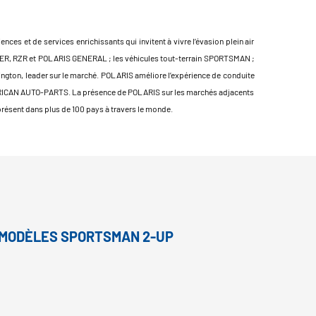
ces et de services enrichissants qui invitent à vivre l’évasion plein air
ANGER, RZR et POLARIS GENERAL ; les véhicules tout-terrain SPORTSMAN ;
ngton, leader sur le marché. POLARIS améliore l’expérience de conduite
MERICAN AUTO-PARTS. La présence de POLARIS sur les marchés adjacents
ésent dans plus de 100 pays à travers le monde.
X MODÈLES SPORTSMAN 2-UP