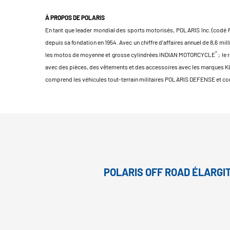
À PROPOS DE POLARIS
En tant que leader mondial des sports motorisés, POLARIS Inc. (codé PII 
depuis sa fondation en 1954. Avec un chiffre d’affaires annuel de 8,6
®
les motos de moyenne et grosse cylindrées INDIAN MOTORCYCLE
; le
avec des pièces, des vêtements et des accessoires avec les marques 
comprend les véhicules tout-terrain militaires POLARIS DEFENSE et co
POLARIS OFF ROAD ÉLARGI