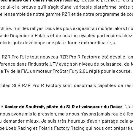
lui-ci a prouvé qu'il s'agit d'une véritable plateforme prête 
 l'ensemble de notre gamme RZR et de notre programme de cours
hine, l'un des rallyes raids les plus exigeant au monde, alors tr
de l'ingénierie Polaris et de nos incroyables partenaires chez 
olaris qui a développé une plate-forme extraordinaire. »
e RZR Pro R, le tout nouveau RZR Pro R Factory a été dévoilé l'
férence dans l'industrie UTV avec son niveau de puissance, de fo
e T4 de la FIA, un moteur ProStar Fury 2.0L réglé pour la course, 
icules SLR RZR Pro R Factory sont désormais capables de rési
aré
Xavier de Soultrait, pilote du SLR et vainqueur du Dakar
. "J'
nous avons mis la pression, mais nous n'avons jamais roulé à l'
pu demander mieux. Je suis très heureux d'avoir partagé cela 
ipe Loeb Racing et Polaris Factory Racing qui nous ont préparé u