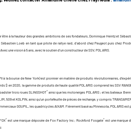
our être à la hauteur des grandes ambitions de ses fondateurs, Dominique Heintz et Sébas
Sébastien Loeb en tant que pilote de rallye raid, d'abord chez Peugeot puis chez Prod
 Avec une vision à 5 ans, avec le soutien d'un constructeur de SSV, POLARIS.
à la bourse de New York) est pionnier en matière de produits révolutionnaires, d’expérien
milliards $ en 2020, la gamme de produits de haute qualité POLARIS comprend les SSV RA
®
 roadster trois roues SLINGSHOT
ainsi que les motoneiges POLARIS ; et les bateaux Benni
KLIM, 509 et KOLPIN, ainsi qu’un portefeuille de pièces de rechange, y compris TRANSA
mmerciaux GOUPIL, les quadricycles AIXAM. Fièrement basé au Minnesota, POLARIS est pr
®
®
 FOX
est une marque déposée de Fox Factory Inc ; Rockford Fosgate
est une marque dé
c