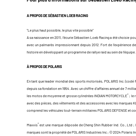
A PROPOS DE SÉBASTIEN LOEB RACING
"Le plus haut possible, le plus vite possible"
A sa naissance en 2011, l'écurie Sébastien Loeb Racing a été choisie p
avec un palmarès impressionnant depuis 2012. Fort de l'expérience de 
histoire en développant un programme de rallye raid au sein de l'équipe.
À PROPOS DE POLARIS
En tant que leader mondial des sports motorisés, POLARIS Inc. (codé PII 
depuis sa fondation en 1954. Avec un chiffre d’affaires annuel de 7 
®
les motos de moyenne et grosse cylindrées INDIAN MOTORCYCLE
; le
avec des pièces, des vêtements et des accessoires avec les marques 
comprend les véhicules tout-terrain militaires POLARIS DEFENSE et co
®
Maxxis
est une marque déposée de Cheng Shin Rubber Ind. Co., Ltd ;
marques sont la propriété de POLARIS Industries Inc ; © 2024 Polaris In