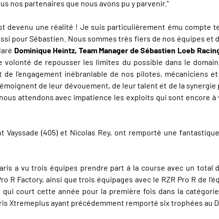
tous nos partenaires que nous avons pu y parvenir."
c'est devenu une réalité ! Je suis particulièrement ému compte
ssi pour Sébastien. Nous sommes très fiers de nos équipes et d
claré
Dominique Heintz, Team Manager de Sébastien Loeb Racin
re volonté de repousser les limites du possible dans le domain
t de l'engagement inébranlable de nos pilotes, mécaniciens et
moignent de leur dévouement, de leur talent et de la synergie pa
nous attendons avec impatience les exploits qui sont encore à 
 Vayssade (405) et Nicolas Rey, ont remporté une fantastique v
is a vu trois équipes prendre part à la course avec un total d
o R Factory, ainsi que trois équipages avec le RZR Pro R de l'
 qui court cette année pour la première fois dans la catégori
olaris Xtremeplus ayant précédemment remporté six trophées au D