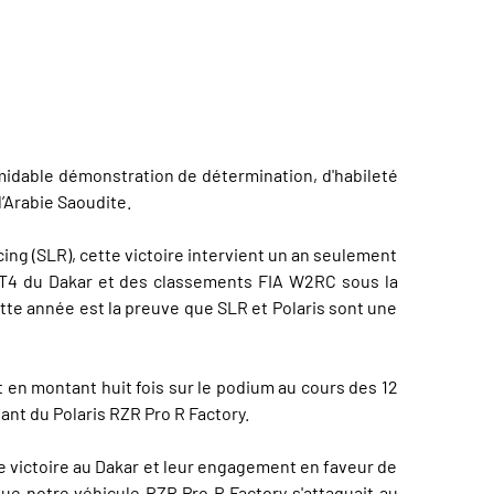
rmidable démonstration de détermination, d'habileté
l’Arabie Saoudite.
ng (SLR), cette victoire intervient un an seulement
SV T4 du Dakar et des classements FIA W2RC sous la
tte année est la preuve que SLR et Polaris sont une
 en montant huit fois sur le podium au cours des 12
ant du Polaris RZR Pro R Factory.
ble victoire au Dakar et leur engagement en faveur de
s que notre véhicule RZR Pro R Factory s'attaquait au