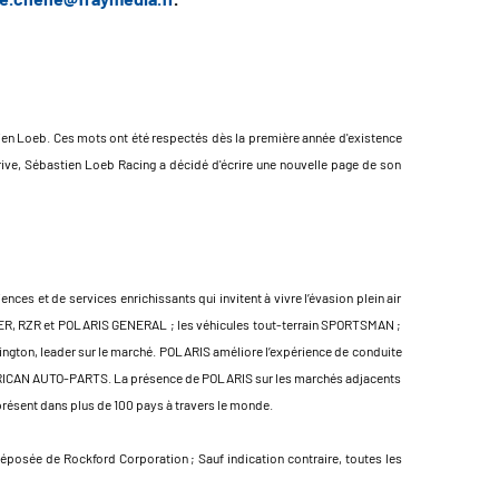
tien Loeb. Ces mots ont été respectés dès la première année d'existence
rive, Sébastien Loeb Racing a décidé d'écrire une nouvelle page de son
ces et de services enrichissants qui invitent à vivre l’évasion plein air
NGER, RZR et POLARIS GENERAL ; les véhicules tout-terrain SPORTSMAN ;
ngton, leader sur le marché. POLARIS améliore l’expérience de conduite
MERICAN AUTO-PARTS. La présence de POLARIS sur les marchés adjacents
ésent dans plus de 100 pays à travers le monde.
posée de Rockford Corporation ; Sauf indication contraire, toutes les