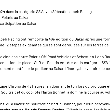
024 dans la catégorie SSV avec Sébastien Loeb Racing.
 Polaris au Dakar.
articipation au Dakar
 Loeb Racing ont remporté la 46e édition du Dakar après une fo
de 12 étapes exigeantes qui se sont déroulées sur les terres de 
 cinq ans entre Polaris Off Road Vehicles et Sébastien Loeb Raci
l’ambition de placer SLR et Polaris en tête de la catégorie S
lement monté sur le podium au Dakar. L'incroyable victoire de ce
tape Chrono de 48 heures, en donnant le ton lors du prologue et
Soultrait et du copilote Martin Bonnet, a dominé la course au vol
insi qu'à Xavier de Soultrait et Martin Bonnet, pour leur incroya
 technique de Polaris Factory Racing
. "C'était la première foi