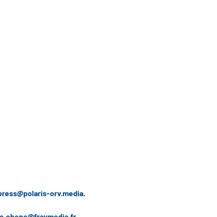
press@polaris-orv.media
.
e.chene@fraymedia.fr
.