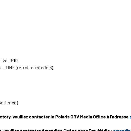
lva - P19
- DNF (retrait au stade 8)
perience)
ctory, veuillez contacter le Polaris ORV Media Office à l'adresse
g, veuillez contacter Amandine Chêne chez FrayMédia :
amandin