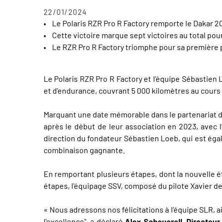
22/01/2024
• Le Polaris RZR Pro R Factory remporte le Dakar 2
• Cette victoire marque sept victoires au total pour
• Le RZR Pro R Factory triomphe pour sa première p
Le Polaris RZR Pro R Factory et l'équipe Sébastien
et d'endurance, couvrant 5 000 kilomètres au cours 
Marquant une date mémorable dans le partenariat de
après le début de leur association en 2023, avec 
direction du fondateur Sébastien Loeb, qui est éga
combinaison gagnante.
En remportant plusieurs étapes, dont la nouvelle é
étapes, l'équipage SSV, composé du pilote Xavier de 
« Nous adressons nos félicitations à l'équipe SLR, a
l'excellence", a déclaré
Alex Scheuerell, Directeur