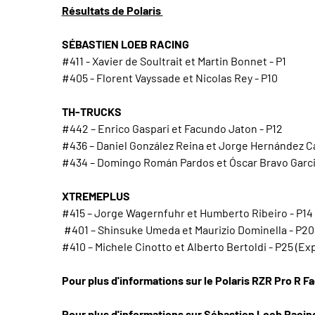
Résultats de Polaris
SÉBASTIEN LOEB RACING
#411 - Xavier de Soultrait et Martin Bonnet - P1
#405 - Florent Vayssade et Nicolas Rey - P10
TH-TRUCKS
#442 – Enrico Gaspari et Facundo Jaton - P12
#436 – Daniel González Reina et Jorge Hernández Ca
#434 – Domingo Román Pardos et Óscar Bravo Garcia 
XTREMEPLUS
#415 – Jorge Wagernfuhr et Humberto Ribeiro - P14
#401 – Shinsuke Umeda et Maurizio Dominella - P20
#410 – Michele Cinotto et Alberto Bertoldi - P25 (Ex
Pour plus d'informations sur le Polaris RZR Pro R Fa
Pour plus d'informations sur Sébastien Loeb Racin