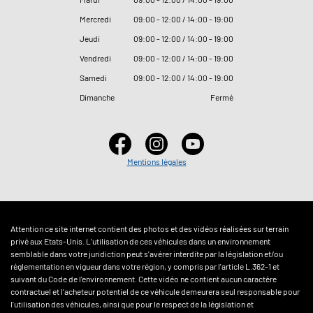
Mercredi
09
:
00 - 12
:
00 / 14
:
00 - 19
:
00
Jeudi
09
:
00 - 12
:
00 / 14
:
00 - 19
:
00
Vendredi
09
:
00 - 12
:
00 / 14
:
00 - 19
:
00
Samedi
09
:
00 - 12
:
00 / 14
:
00 - 19
:
00
Dimanche
Fermé
Mentions légales
Attention ce site internet contient des photos et des vidéos réalisées sur terrain
privé aux Etats-Unis. L'utilisation de ces véhicules dans un environnement
semblable dans votre juridiction peut s'avérer interdite par la législation et/ou
réglementation en vigueur dans votre région, y compris par l'article L.362-1 et
suivant du Code de l'environnement. Cette vidéo ne contient aucun caractère
contractuel et l'acheteur potentiel de ce véhicule demeurera seul responsable pour
l'utilisation des véhicules, ainsi que pour le respect de la législation et