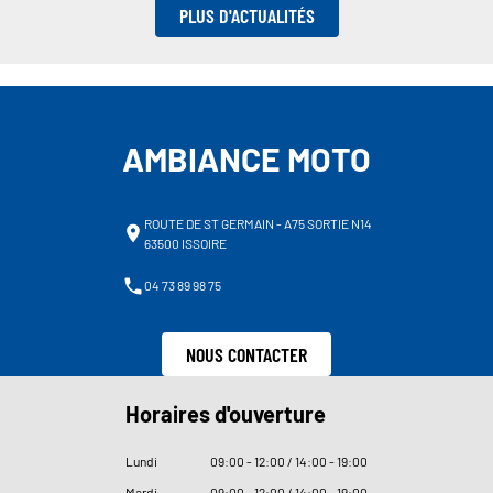
PLUS D'ACTUALITÉS
AMBIANCE MOTO
ROUTE DE ST GERMAIN - A75 SORTIE N14
63500 ISSOIRE
04 73 89 98 75
NOUS CONTACTER
Horaires d'ouverture
Lundi
09
:
00 - 12
:
00 / 14
:
00 - 19
:
00
Mardi
09
:
00 - 12
:
00 / 14
:
00 - 19
:
00