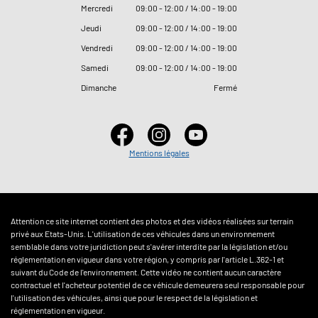
Mercredi
09
:
00 - 12
:
00 / 14
:
00 - 19
:
00
Jeudi
09
:
00 - 12
:
00 / 14
:
00 - 19
:
00
Vendredi
09
:
00 - 12
:
00 / 14
:
00 - 19
:
00
Samedi
09
:
00 - 12
:
00 / 14
:
00 - 19
:
00
Dimanche
Fermé
Mentions légales
Attention ce site internet contient des photos et des vidéos réalisées sur terrain
privé aux Etats-Unis. L'utilisation de ces véhicules dans un environnement
semblable dans votre juridiction peut s'avérer interdite par la législation et/ou
réglementation en vigueur dans votre région, y compris par l'article L.362-1 et
suivant du Code de l'environnement. Cette vidéo ne contient aucun caractère
contractuel et l'acheteur potentiel de ce véhicule demeurera seul responsable pour
l'utilisation des véhicules, ainsi que pour le respect de la législation et
réglementation en vigueur.