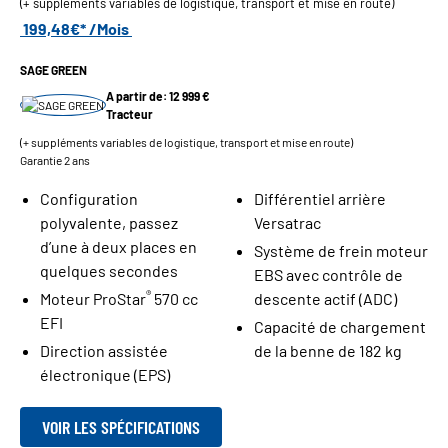
(+ suppléments variables de logistique, transport et mise en route)
199,48€* /Mois
SAGE GREEN
A partir de: 12 999 €
Tracteur
(+ suppléments variables de logistique, transport et mise en route)
Garantie 2 ans
Configuration
Différentiel arrière
polyvalente, passez
Versatrac
d’une à deux places en
Système de frein moteur
quelques secondes
EBS avec contrôle de
®
Moteur ProStar
570 cc
descente actif (ADC)
EFI
Capacité de chargement
Direction assistée
de la benne de 182 kg
électronique (EPS)
VOIR LES SPÉCIFICATIONS