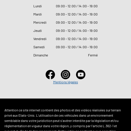
Lundi
09
:
00 - 12
:
00 / 14
:
00 - 19
:
00
Mardi
09
:
00 - 12
:
00 / 14
:
00 - 19
:
00
Mercredi
09
:
00 - 12
:
00 / 14
:
00 - 19
:
00
Jeudi
09
:
00 - 12
:
00 / 14
:
00 - 19
:
00
Vendredi
09
:
00 - 12
:
00 / 14
:
00 - 19
:
00
Samedi
09
:
00 - 12
:
00 / 14
:
00 - 19
:
00
Dimanche
Fermé
Mentions légales
Attention ce site internet contient des photos et des vidéos réalisées sur terrain
privé aux Etats-Unis. L'utilisation de ces véhicules dans un environnement
semblable dans votre juridiction peut s'avérer interdite par la législation et/ou
réglementation en vigueur dans votre région, y compris par l'article L.362-1 et