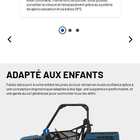
surveiller la vitesse et l’emplacement grâce au système
de géolocalisation et sa balise GPS.
ADAPTÉ AUX ENFANTS
Faites découvrir à votre enfant les joies du tout-terrain en toute confiance grâce à
une conception ergonomique adaptée à leur âge, une suspension performante, et
une garde au sol généreuse pour surmonter tous les défis.