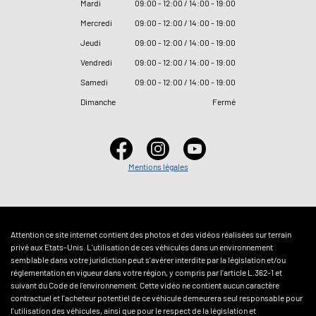
Mardi
09
:
00 - 12
:
00 / 14
:
00 - 19
:
00
Mercredi
09
:
00 - 12
:
00 / 14
:
00 - 19
:
00
Jeudi
09
:
00 - 12
:
00 / 14
:
00 - 19
:
00
Vendredi
09
:
00 - 12
:
00 / 14
:
00 - 19
:
00
Samedi
09
:
00 - 12
:
00 / 14
:
00 - 19
:
00
Dimanche
Fermé
Mentions légales
Attention ce site internet contient des photos et des vidéos réalisées sur terrain
privé aux Etats-Unis. L'utilisation de ces véhicules dans un environnement
semblable dans votre juridiction peut s'avérer interdite par la législation et/ou
réglementation en vigueur dans votre région, y compris par l'article L.362-1 et
suivant du Code de l'environnement. Cette vidéo ne contient aucun caractère
contractuel et l'acheteur potentiel de ce véhicule demeurera seul responsable pour
l'utilisation des véhicules, ainsi que pour le respect de la législation et